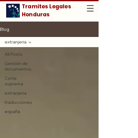
Tramites Legales
Honduras
Blog
extranjeria
All Posts
Gestión de
documentos
Corte
suprema
extranjeria
traducciones
españa