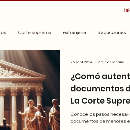
Ini
tos
Corte suprema
extranjeria
traducciones
26 sept 2024
2 min de lectura
¿Comó autent
documentos d
La Corte Supr
Justicia?
Conoce los pasos necesario
documentos de menores en