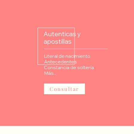
Autenticas y
apostillas
Literal de nacimiento
Antecedentes
Constancia de soltería
Más...
Consultar